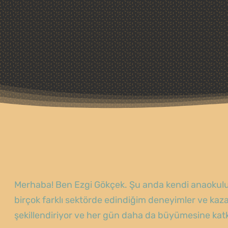
Merhaba! Ben Ezgi Gökçek. Şu anda kendi anaokulum
birçok farklı sektörde edindiğim deneyimler ve ka
şekillendiriyor ve her gün daha da büyümesine katkı