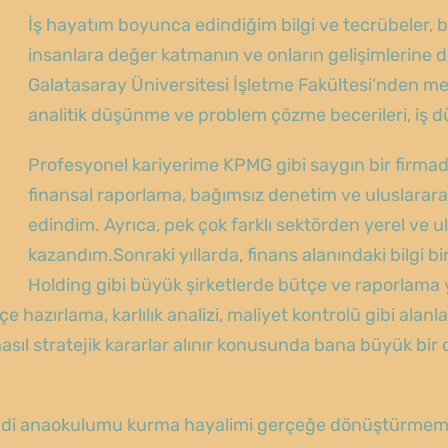
İş hayatım boyunca edindiğim bilgi ve tecrübeler, b
insanlara değer katmanın ve onların gelişimlerine 
Galatasaray Üniversitesi İşletme Fakültesi’nden 
analitik düşünme ve problem çözme becerileri, iş d
Profesyonel kariyerime KPMG gibi saygın bir firm
finansal raporlama, bağımsız denetim ve uluslarara
edindim. Ayrıca, pek çok farklı sektörden yerel ve ulu
kazandım.Sonraki yıllarda, finans alanındaki bilgi b
Holding gibi büyük şirketlerde bütçe ve raporlama y
çe hazırlama, karlılık analizi, maliyet kontrolü gibi ala
r, nasıl stratejik kararlar alınır konusunda bana büyük
di anaokulumu kurma hayalimi gerçeğe dönüştürmemi s