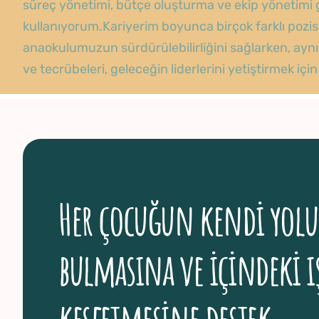
süreç yönetimi, bütçe oluşturma ve ekip yönetimi gi
kullanıyorum.Kariyerim boyunca birçok farklı pozi
anaokulumuzun sürdürülebilirliğini sağlarken, aynı 
ve tecrübeleri, geleceğin liderlerini yetiştirmek iç
Her çocuğun kendi yol
bulmasına ve içindeki ı