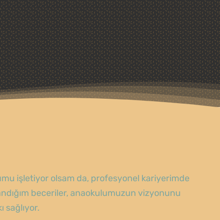
u işletiyor olsam da, profesyonel kariyerimde
zandığım beceriler, anaokulumuzun vizyonunu
 sağlıyor.