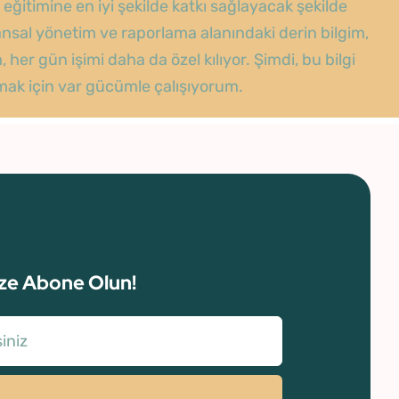
ğitimine en iyi şekilde katkı sağlayacak şekilde
nsal yönetim ve raporlama alanındaki derin bilgim,
er gün işimi daha da özel kılıyor. Şimdi, bu bilgi
unmak için var gücümle çalışıyorum.
ze Abone Olun!