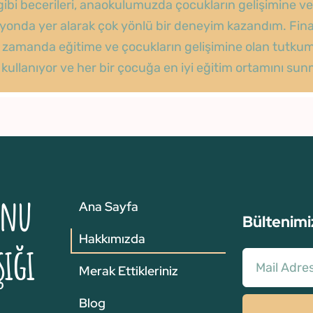
bi becerileri, anaokulumuzda çocukların gelişimine ve e
syonda yer alarak çok yönlü bir deneyim kazandım. Fina
zamanda eğitime ve çocukların gelişimine olan tutkum, h
in kullanıyor ve her bir çocuğa en iyi eğitim ortamını s
unu
Ana Sayfa
Bültenimi
Hakkımızda
şığı
Merak Ettikleriniz
Blog