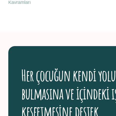
Kavramları
Her çocuğun kendi yol
bulmasına ve içindeki ı
keşfetmesine destek